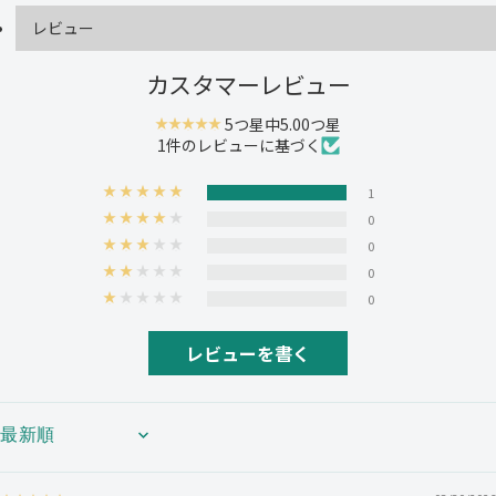
す
す
レビュー
H
H
a
a
p
p
カスタマーレビュー
p
p
y
y
5つ星中5.00つ星
W
W
h
h
1件のレビューに基づく
i
i
t
t
1
e
e
D
D
0
a
a
0
y
y
0
0
レビューを書く
SORT BY