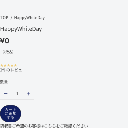
TOP
HappyWhiteDay
HappyWhiteDay
¥0
通
常
（税込）
の
価
1件のレビュー
格
数量
の
の
量
量
を
を
カート
減
増
に追加
ら
や
する
し
し
領収書ご希望のお客様は
こちら
をご確認ください
ま
ま