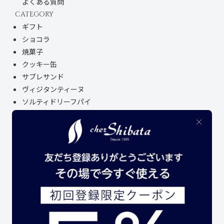
よくある質問
CATEGORY
ギフト
ショコラ
焼菓子
クッキー缶
サブレサンド
ヴィジタンティーヌ
ソルティドリーフパイ
名古屋土産
レトルト商品
オリジナルグッズ
アウトレットセール
生菓子
SERVICE
大口注文
INFORMATION
店舗案内