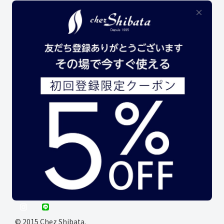
名古屋土産
レトルト商品
オリジナルグッズ
アウトレットセール
生菓子
SERVICE
大口注文
INFORMATION
店舗案内
お買い物ガイド
お支払いについて
配送・送料について
特定商取引法に基づく表記
プライバシーポリシー
利用規約
お問い合わせ
© 2015 Chez Shibata.