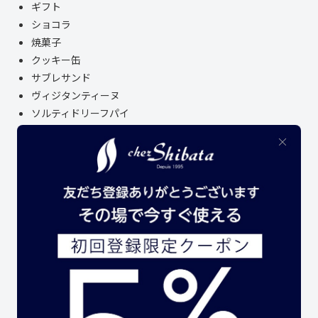
ギフト
ショコラ
焼菓子
クッキー缶
サブレサンド
ヴィジタンティーヌ
ソルティドリーフパイ
名古屋土産
レトルト商品
オリジナルグッズ
アウトレットセール
生菓子
SERVICE
大口注文
INFORMATION
店舗案内
お買い物ガイド
お支払いについて