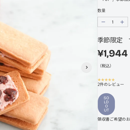
数量
の
の
量
量
を
を
季節限定 
減
増
ら
や
¥1,944
し
し
ま
ま
通
S
す
す
常
O
（税込）
季
季
の
L
節
節
限
限
価
D
定
定
2件のレビュー
格
O
サ
サ
U
ブ
ブ
SO
T
レ
LD
レ
O
サ
サ
UT
ン
ン
ド
ド
領収書ご希望のお
(
(
ス
ス