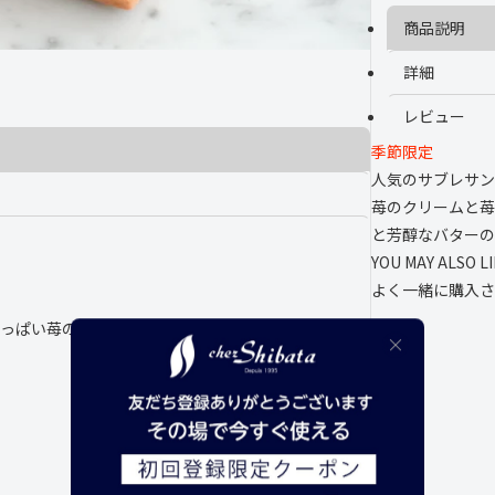
ト
ト
商品説明
ロ
ロ
ベ
ベ
リ
詳細
リ
ー
ー
)
)
レビュー
8
8
個
個
季節限定
入
入
人気のサブレサン
苺のクリームと苺
と芳醇なバターの
YOU MAY ALSO L
よく一緒に購入さ
っぱい苺の味わいと芳醇なバターの香りが口いっぱ