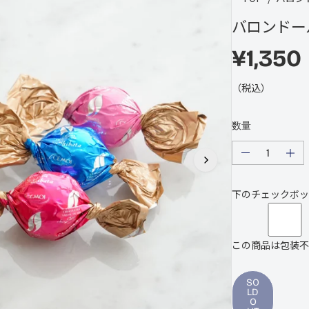
バロンドー
¥1,350
通
S
常
O
（税込）
の
L
価
D
数量
格
O
U
の
の
T
量
量
を
を
下のチェックボッ
減
増
ら
や
し
し
ま
ま
この商品は包装不
す
す
バ
バ
ロ
ロ
ン
SO
ン
LD
ド
ド
O
ー
ー