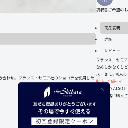
UT
ル
ル
領収書ご希望のお
シ
シ
ョ
ョ
コ
コ
ラ
ラ
商品説明
(
(
5
5
詳細
個
個
入
入
)
)
レビュー
フランス・セモア
なめらかなくちど
ス・セモア社のシ
め合わせ。フランス・セモア社のショコラを使用した
熨斗・包装不可
YOU MAY ALSO L
よく一緒に購入さ