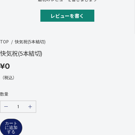
レビューを書く
TOP
快気祝(5本結切)
快気祝(5本結切)
¥0
通
常
（税込）
の
価
数量
格
の
の
量
量
を
を
カート
減
増
に追加
ら
や
する