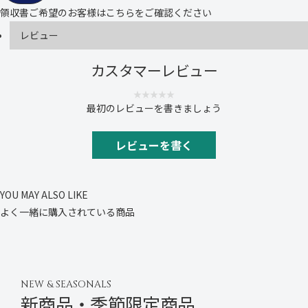
し
し
領収書ご希望のお客様は
こちら
をご確認ください
ま
ま
す
す
レビュー
快
快
気
気
祝
祝
カスタマーレビュー
(
(
5
5
本
本
最初のレビューを書きましょう
結
結
切
切
)
)
レビューを書く
YOU MAY ALSO LIKE
よく一緒に購入されている商品
NEW & SEASONALS
新商品・季節限定商品