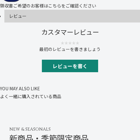
し
し
領収書ご希望のお客様は
こちら
をご確認ください
ま
ま
す
す
レビュー
御
御
見
見
舞
舞
カスタマーレビュー
い
い
(
(
5
5
最初のレビューを書きましょう
本
本
結
結
切
切
レビューを書く
)
)
YOU MAY ALSO LIKE
よく一緒に購入されている商品
NEW & SEASONALS
新商品・季節限定商品