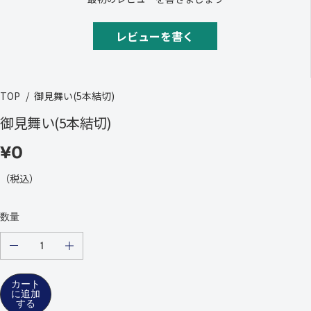
レビューを書く
TOP
御見舞い(5本結切)
御見舞い(5本結切)
¥0
通
常
（税込）
の
価
数量
格
の
の
量
量
を
を
カート
減
増
に追加
ら
や
する