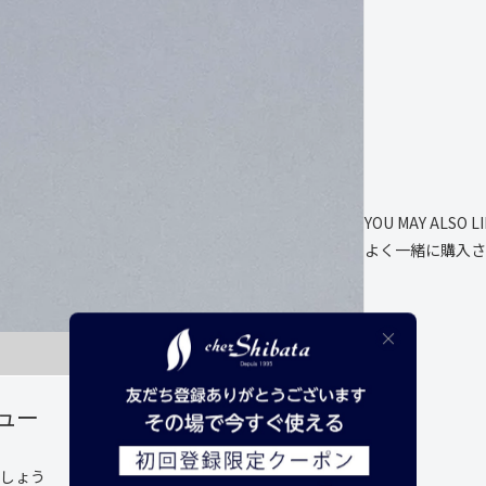
)
)
YOU MAY ALSO L
よく一緒に購入さ
ュー
しょう