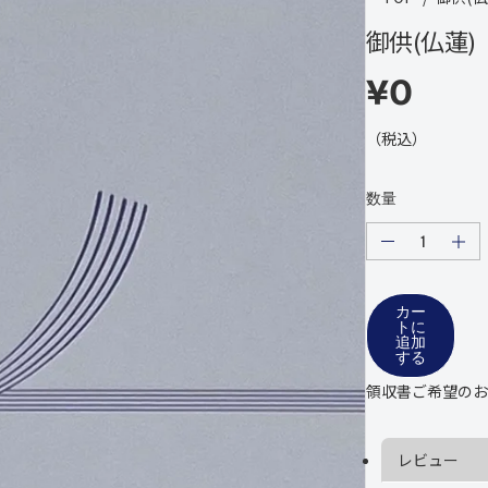
御供(仏蓮)
¥0
通
常
（税込）
の
価
数量
格
の
の
量
量
を
を
減
増
カー
トに
ら
や
追加
し
し
する
ま
ま
す
す
領収書ご希望のお
御
御
供
供
(
(
レビュー
仏
仏
蓮
蓮