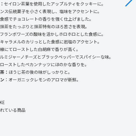
：
セイ
ロン茶葉を使用したアップルティをクッキーに
。
ンス伝統菓子を小さく表現し、塩味をアクセントに。
食感でチョコレートの香りを強く仕上げました。
抹茶をたっぷりと抹茶特有のほろ苦さを表現。
フランボワーズの酸味を活かしホロホロとした食感に。
キャラメル
のカリっとした食感に岩塩のアクセント。
線にてローストした白胡麻で香りが高く。
ルミジャーノチーズとブラックペッパーでスパイシーな味。
ローストしたペカンナッツにほのかな香りを。
茶
：
ほうじ茶の後の味がしっかりと
。
ン
：オーガニックレモンのアロマが新鮮。
IKE
れている商品