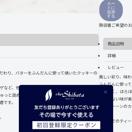
シ
カー
シ
トに
ャ
ャ
追加
ス
ス
する
1
1
1
1
領収書ご希望のお
種
種
商品説明
詳細
レビュー
だわり、バターをふんだんに使って焼いたクッキーの
美しい彩り、味わ
ふんだんに使って
ゲなど、他では美味しくない味が楽しめます。
さくさく、ほろほ
ゅっと詰め込みました。
味しくない味が楽
適です。
ペールトーンのカ
した。
。
ご自宅でのティー