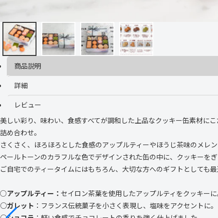
商品説明
詳細
レビュー
美しい彩り、味わい、食感すべてが調和した上品なクッキー缶
素材にこ
詰め合わせ。
さくさく、ほろほろとした食感のアップルティーやほうじ茶味のメレン
ペールトーンのカラフルな色でデザインされた缶の中に、クッキーをぎ
ご自宅でのティータイムにはもちろん、大切な方へのギフトとしても最
○
アップルティー：
セイ
ロン茶葉を使用したアップルティをクッキーに
○ガレット
：
フランス伝統菓子を小さく表現し、塩味をアクセントに。
○ショコラ
：
軽い食感でチョコレートの香りを強く仕上げました。