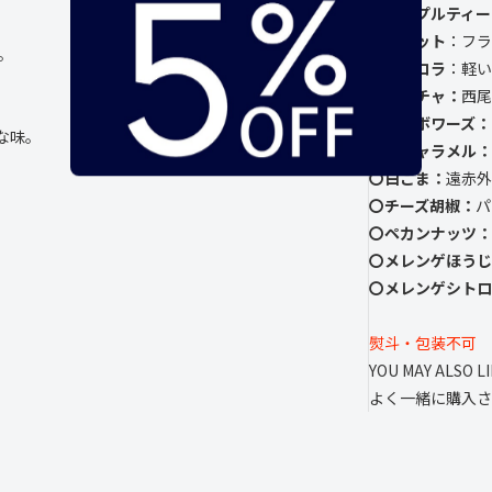
○
アップルティー
○ガレット
：
フラ
。
○ショコラ
：
軽い
○
マッチャ：
西尾
○
ランボワーズ：
な味。
〇
塩キャラメル：
〇
白ごま：
遠赤外
〇チーズ胡椒：
パ
〇ペカンナッツ：
〇メレンゲ
ほうじ
〇
メレンゲシトロ
熨斗・包装不可
YOU MAY ALSO L
よく一緒に購入さ