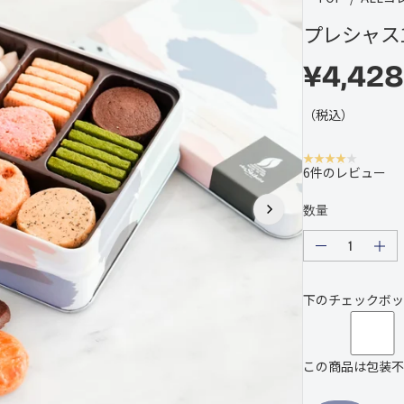
プレシャス
¥4,428
通
常
（税込）
の
価
6件のレビュー
格
数量
の
の
量
量
を
を
下のチェックボッ
減
増
ら
や
し
し
ま
ま
この商品は包装不
す
す
プ
プ
レ
レ